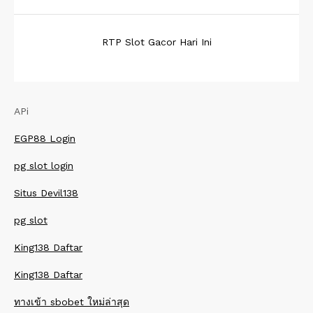
RTP Slot Gacor Hari Ini
APi
EGP88 Login
pg slot login
Situs Devil138
pg slot
King138 Daftar
King138 Daftar
ทางเข้า sbobet ใหม่ล่าสุด