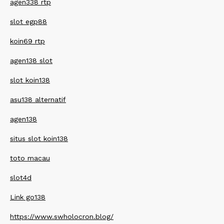
agen338 rtp
slot egp88
koin69 rtp
agen138 slot
slot koin138
asu138 alternatif
agen138
situs slot koin138
toto macau
slot4d
Link go138
https://www.swholocron.blog/