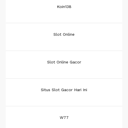
Koin138
Slot Online
Slot Online Gacor
Situs Slot Gacor Hari Ini
W77