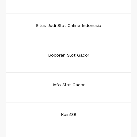
Situs Judi Slot Online Indonesia
Bocoran Slot Gacor
Info Slot Gacor
Koin138