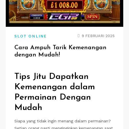
9 FEBRUARI 2025
SLOT ONLINE
Cara Ampuh Tarik Kemenangan
dengan Mudah!
Tips Jitu Dapatkan
Kemenangan dalam
Permainan Dengan
Mudah
Siapa yang tidak ingin menang dalam permainan?
Setiap orang pasti menginginkan kemenangan saat