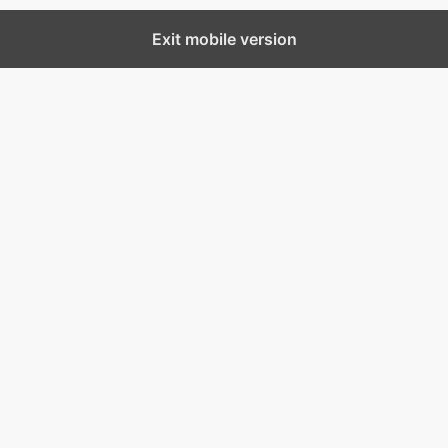
Exit mobile version