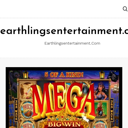
Skip
to
content
earthlingsentertainment
Earthlingsentertainment.com