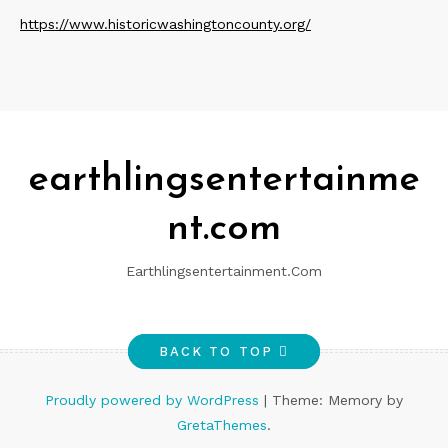
https://www.historicwashingtoncounty.org/
earthlingsentertainme
nt.com
Earthlingsentertainment.com
BACK TO TOP
Proudly powered by WordPress
|
Theme: Memory by
GretaThemes
.