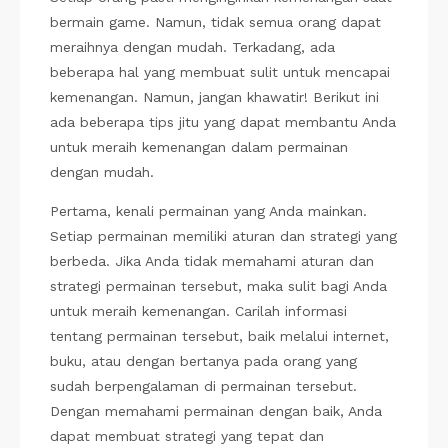
bermain game. Namun, tidak semua orang dapat
meraihnya dengan mudah. Terkadang, ada
beberapa hal yang membuat sulit untuk mencapai
kemenangan. Namun, jangan khawatir! Berikut ini
ada beberapa tips jitu yang dapat membantu Anda
untuk meraih kemenangan dalam permainan
dengan mudah.
Pertama, kenali permainan yang Anda mainkan.
Setiap permainan memiliki aturan dan strategi yang
berbeda. Jika Anda tidak memahami aturan dan
strategi permainan tersebut, maka sulit bagi Anda
untuk meraih kemenangan. Carilah informasi
tentang permainan tersebut, baik melalui internet,
buku, atau dengan bertanya pada orang yang
sudah berpengalaman di permainan tersebut.
Dengan memahami permainan dengan baik, Anda
dapat membuat strategi yang tepat dan