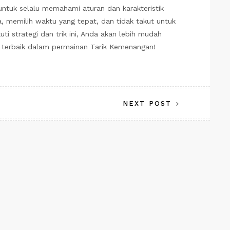
ntuk selalu memahami aturan dan karakteristik
, memilih waktu yang tepat, dan tidak takut untuk
 strategi dan trik ini, Anda akan lebih mudah
 terbaik dalam permainan Tarik Kemenangan!
NEXT POST