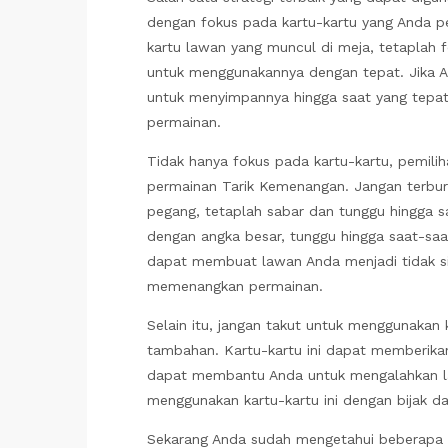
dengan fokus pada kartu-kartu yang Anda pe
kartu lawan yang muncul di meja, tetaplah f
untuk menggunakannya dengan tepat. Jika A
untuk menyimpannya hingga saat yang tep
permainan.
Tidak hanya fokus pada kartu-kartu, pemili
permainan Tarik Kemenangan. Jangan terbur
pegang, tetaplah sabar dan tunggu hingga sa
dengan angka besar, tunggu hingga saat-saa
dapat membuat lawan Anda menjadi tidak 
memenangkan permainan.
Selain itu, jangan takut untuk menggunakan 
tambahan. Kartu-kartu ini dapat memberik
dapat membantu Anda untuk mengalahkan la
menggunakan kartu-kartu ini dengan bijak da
Sekarang Anda sudah mengetahui beberapa tip