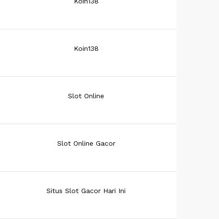
Koin138
Koin138
Slot Online
Slot Online Gacor
Situs Slot Gacor Hari Ini