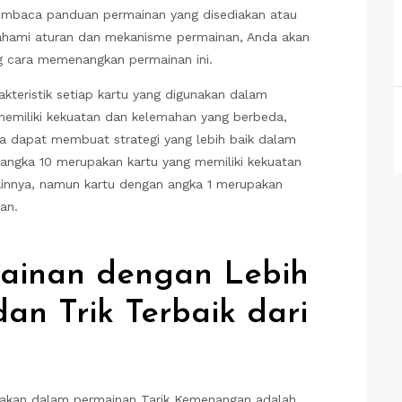
membaca panduan permainan yang disediakan atau
ahami aturan dan mekanisme permainan, Anda akan
g cara memenangkan permainan ini.
akteristik setiap kartu yang digunakan dalam
memiliki kekuatan dan kelemahan yang berbeda,
a dapat membuat strategi yang lebih baik dalam
angka 10 merupakan kartu yang memiliki kekuatan
ainnya, namun kartu dengan angka 1 merupakan
an.
ainan dengan Lebih
an Trik Terbaik dari
gunakan dalam permainan Tarik Kemenangan adalah