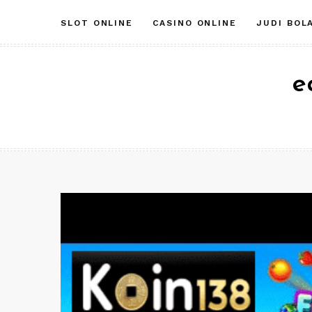
Skip
SLOT ONLINE
CASINO ONLINE
JUDI BOL
to
content
e