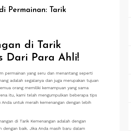
 Permainan: Tarik
gan di Tarik
 Dari Para Ahli!
am permainan yang seru dan menantang seperti
nang adalah segalanya dan juga merupakan tujuan
semua orang memiliki kemampuan yang sama
ena itu, kami telah mengumpulkan beberapa tips
tu Anda untuk meraih kemenangan dengan lebih
enangan di Tarik Kemenangan adalah dengan
dengan baik. Jika Anda masih baru dalam