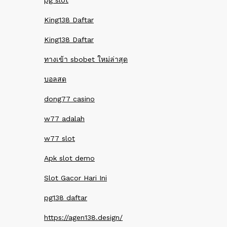
King138 Daftar
King138 Daftar
ทางเข้า sbobet ใหม่ล่าสุด
บอลสด
dong77 casino
w77 adalah
w77 slot
Apk slot demo
Slot Gacor Hari Ini
pg138 daftar
https://agen138.design/