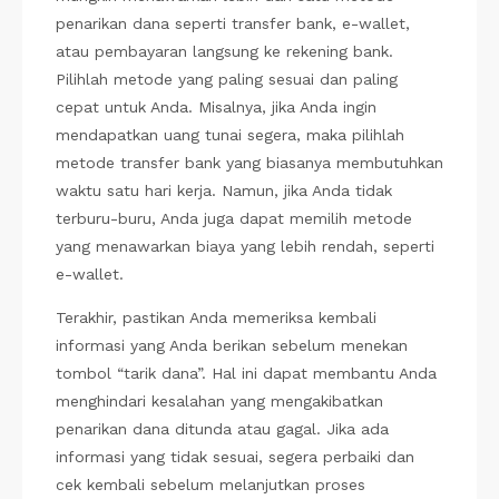
penarikan dana seperti transfer bank, e-wallet,
atau pembayaran langsung ke rekening bank.
Pilihlah metode yang paling sesuai dan paling
cepat untuk Anda. Misalnya, jika Anda ingin
mendapatkan uang tunai segera, maka pilihlah
metode transfer bank yang biasanya membutuhkan
waktu satu hari kerja. Namun, jika Anda tidak
terburu-buru, Anda juga dapat memilih metode
yang menawarkan biaya yang lebih rendah, seperti
e-wallet.
Terakhir, pastikan Anda memeriksa kembali
informasi yang Anda berikan sebelum menekan
tombol “tarik dana”. Hal ini dapat membantu Anda
menghindari kesalahan yang mengakibatkan
penarikan dana ditunda atau gagal. Jika ada
informasi yang tidak sesuai, segera perbaiki dan
cek kembali sebelum melanjutkan proses