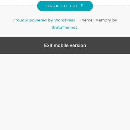
BACK TO TOP
Proudly powered by WordPress
|
Theme: Memory by
GretaThemes
.
Exit mobile version