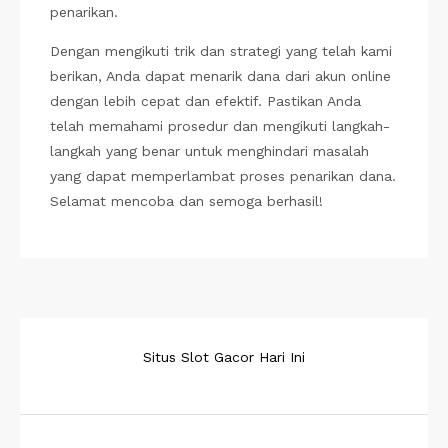
penarikan.
Dengan mengikuti trik dan strategi yang telah kami
berikan, Anda dapat menarik dana dari akun online
dengan lebih cepat dan efektif. Pastikan Anda
telah memahami prosedur dan mengikuti langkah-
langkah yang benar untuk menghindari masalah
yang dapat memperlambat proses penarikan dana.
Selamat mencoba dan semoga berhasil!
Situs Slot Gacor Hari Ini