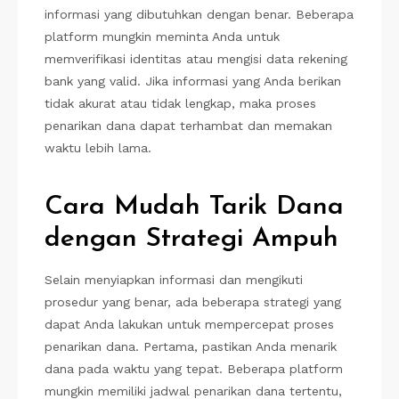
informasi yang dibutuhkan dengan benar. Beberapa
platform mungkin meminta Anda untuk
memverifikasi identitas atau mengisi data rekening
bank yang valid. Jika informasi yang Anda berikan
tidak akurat atau tidak lengkap, maka proses
penarikan dana dapat terhambat dan memakan
waktu lebih lama.
Cara Mudah Tarik Dana
dengan Strategi Ampuh
Selain menyiapkan informasi dan mengikuti
prosedur yang benar, ada beberapa strategi yang
dapat Anda lakukan untuk mempercepat proses
penarikan dana. Pertama, pastikan Anda menarik
dana pada waktu yang tepat. Beberapa platform
mungkin memiliki jadwal penarikan dana tertentu,