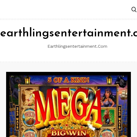
Skip
to
content
earthlingsentertainment
Earthlingsentertainment.com