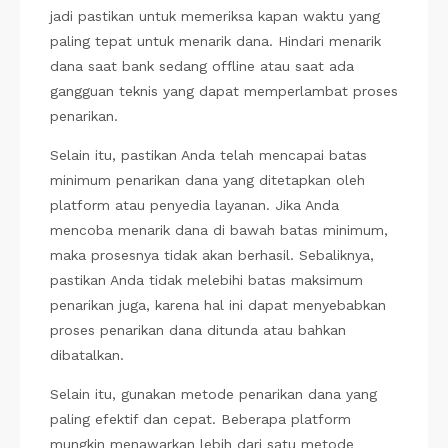
jadi pastikan untuk memeriksa kapan waktu yang
paling tepat untuk menarik dana. Hindari menarik
dana saat bank sedang offline atau saat ada
gangguan teknis yang dapat memperlambat proses
penarikan.
Selain itu, pastikan Anda telah mencapai batas
minimum penarikan dana yang ditetapkan oleh
platform atau penyedia layanan. Jika Anda
mencoba menarik dana di bawah batas minimum,
maka prosesnya tidak akan berhasil. Sebaliknya,
pastikan Anda tidak melebihi batas maksimum
penarikan juga, karena hal ini dapat menyebabkan
proses penarikan dana ditunda atau bahkan
dibatalkan.
Selain itu, gunakan metode penarikan dana yang
paling efektif dan cepat. Beberapa platform
mungkin menawarkan lebih dari satu metode