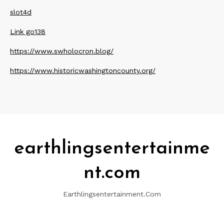
slot4d
Link go138
https://www.swholocron.blog/
https://www.historicwashingtoncounty.org/
earthlingsentertainme
nt.com
Earthlingsentertainment.com