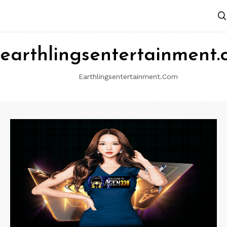
Skip
to
content
earthlingsentertainment
Earthlingsentertainment.com