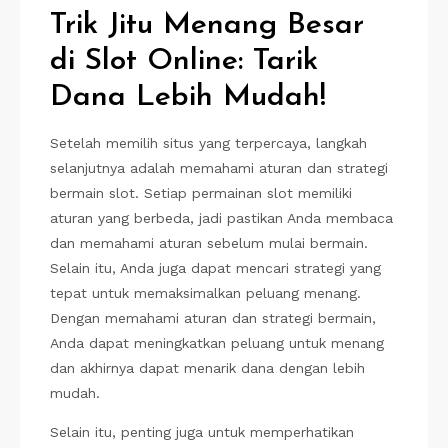
Trik Jitu Menang Besar
di Slot Online: Tarik
Dana Lebih Mudah!
Setelah memilih situs yang terpercaya, langkah
selanjutnya adalah memahami aturan dan strategi
bermain slot. Setiap permainan slot memiliki
aturan yang berbeda, jadi pastikan Anda membaca
dan memahami aturan sebelum mulai bermain.
Selain itu, Anda juga dapat mencari strategi yang
tepat untuk memaksimalkan peluang menang.
Dengan memahami aturan dan strategi bermain,
Anda dapat meningkatkan peluang untuk menang
dan akhirnya dapat menarik dana dengan lebih
mudah.
Selain itu, penting juga untuk memperhatikan