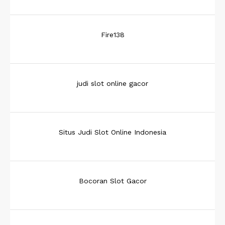
Fire138
judi slot online gacor
Situs Judi Slot Online Indonesia
Bocoran Slot Gacor