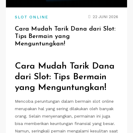
22 JUNI 2026
SLOT ONLINE
Cara Mudah Tarik Dana dari Slot:
Tips Bermain yang
Menguntungkan!
Cara Mudah Tarik Dana
dari Slot: Tips Bermain
yang Menguntungkan!
Mencoba peruntungan dalam bermain slot online
merupakan hal yang sering dilakukan oleh banyak
orang. Selain menyenangkan, permainan ini juga
bisa memberikan keuntungan finansial yang besar.
Namun, seringkali pemain mengalami kesulitan saat