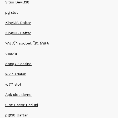
Situs Devil138
pg slot
King138 Daftar
King138 Daftar
ทางเข้า sbobet ใหม่ล่าสุด
บอลสด
dong77 casino
w77 adalah
w77 slot
Apk slot demo
Slot Gacor Hari Ini
pg138 daftar