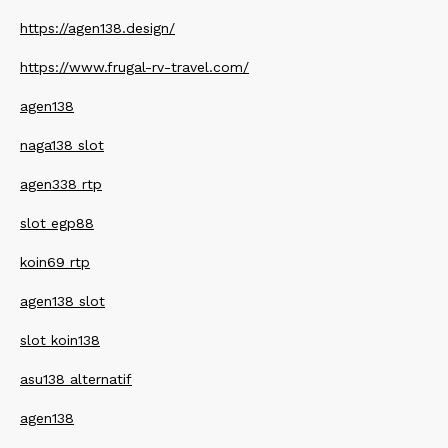
https://agen138.design/
https://www.frugal-rv-travel.com/
agen138
naga138 slot
agen338 rtp
slot egp88
koin69 rtp
agen138 slot
slot koin138
asu138 alternatif
agen138