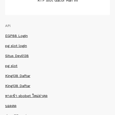
RTP Slot Gacor Hari Ini
APi
EGP88 Login
pg slot login
Situs Devil138
pg slot
King138 Daftar
King138 Daftar
ทางเข้า sbobet ใหม่ล่าสุด
บอลสด