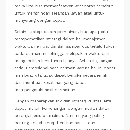
maka kita bisa memanfaatkan kecepatan tersebut
untuk menghindari serangan lawan atau untuk
menyerang dengan cepat.
Selain strategi dalam permainan, kita juga perlu
memperhatikan strategi dalam hal manajemen
waktu dan emosi. Jangan sampai kita terlalu fokus
pada permainan sehingga melupakan waktu dan
mengabaikan kebutuhan lainnya. Selain itu, jangan
terlalu emosional saat bermain karena hal ini dapat
membuat kita tidak dapat berpikir secara jernih
dan membuat kesalahan yang dapat
mempengaruhi hasil permainan.
Dengan menerapkan trik dan strategi di atas, kita
dapat meraih kemenangan dengan mudah dalam
berbagai jenis permainan. Namun, yang paling
penting adalah tetap bersikap santai dan
bersenang-senang dalam bermain. Semoga artikel