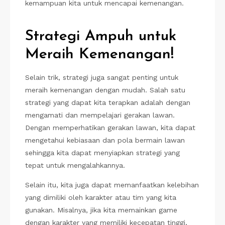
kemampuan kita untuk mencapai kemenangan.
Strategi Ampuh untuk
Meraih Kemenangan!
Selain trik, strategi juga sangat penting untuk
meraih kemenangan dengan mudah. Salah satu
strategi yang dapat kita terapkan adalah dengan
mengamati dan mempelajari gerakan lawan.
Dengan memperhatikan gerakan lawan, kita dapat
mengetahui kebiasaan dan pola bermain lawan
sehingga kita dapat menyiapkan strategi yang
tepat untuk mengalahkannya.
Selain itu, kita juga dapat memanfaatkan kelebihan
yang dimiliki oleh karakter atau tim yang kita
gunakan. Misalnya, jika kita memainkan game
dengan karakter yang memiliki kecepatan tinggi,