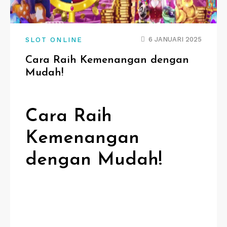
6 JANUARI 2025
SLOT ONLINE
Cara Raih Kemenangan dengan
Mudah!
Cara Raih
Kemenangan
dengan Mudah!