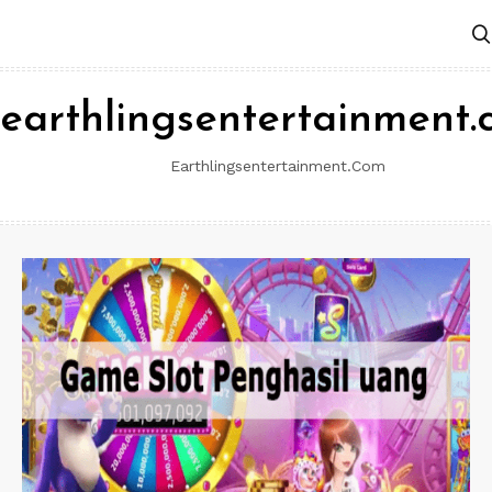
Skip
to
content
earthlingsentertainment
Earthlingsentertainment.com