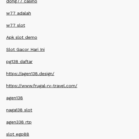
dong77 casino
w77 adalah
w77 slot
Apk slot demo
Slot Gacor Hari Ini
pg138 daftar
https://agen138.design/
https://www.frugal-rv-travel.com/
agen138
naga138 slot
agen338 rtp
slot egp88