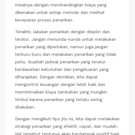
misalnya dengan membandingkan biaya yang
dikenakan untuk setiap metode dan melihat
kecepatan proses penarikan.
Terakhir, lakukan penarikan dengan disiplin dan
teratur. Jangan menunda-nunda untuk melakukan
penarikan yang diperlukan, namun juga jangan
terburu-buru dan melakukan penarikan yang tidak
perlu. Buatlah jadwal penarikan yang teratur
berdasarkan kebutuhan dan pengeluaran yang
diharapkan. Dengan demikian, kita dapat
mengontrol keuangan dengan lebih baik dan
meminimalkan biaya tambahan yang mungkin
timbul karena penarikan yang terlalu sering
dilakukan.
Dengan mengikuti tips jitu ini, kita dapat melakukan
strategi penarikan yang efektif, cepat, dan mudah.
Hal tersebut tentunya akan berdampak positif bagi