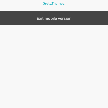
GretaThemes
.
Exit mobile version