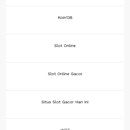
Koin138
Slot Online
Slot Online Gacor
Situs Slot Gacor Hari Ini