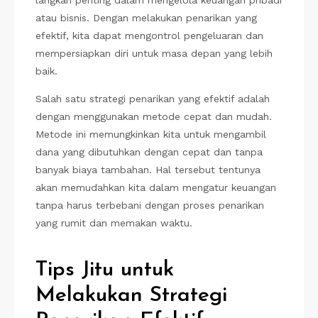
langkah penting dalam mengelola keuangan pribadi
atau bisnis. Dengan melakukan penarikan yang
efektif, kita dapat mengontrol pengeluaran dan
mempersiapkan diri untuk masa depan yang lebih
baik.
Salah satu strategi penarikan yang efektif adalah
dengan menggunakan metode cepat dan mudah.
Metode ini memungkinkan kita untuk mengambil
dana yang dibutuhkan dengan cepat dan tanpa
banyak biaya tambahan. Hal tersebut tentunya
akan memudahkan kita dalam mengatur keuangan
tanpa harus terbebani dengan proses penarikan
yang rumit dan memakan waktu.
Tips Jitu untuk
Melakukan Strategi