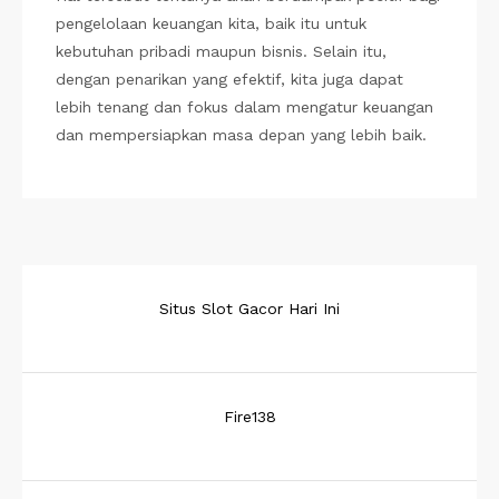
pengelolaan keuangan kita, baik itu untuk
kebutuhan pribadi maupun bisnis. Selain itu,
dengan penarikan yang efektif, kita juga dapat
lebih tenang dan fokus dalam mengatur keuangan
dan mempersiapkan masa depan yang lebih baik.
Situs Slot Gacor Hari Ini
Fire138