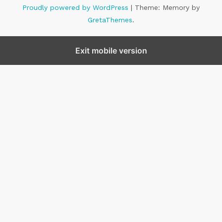
Proudly powered by WordPress
|
Theme: Memory by
GretaThemes
.
Exit mobile version