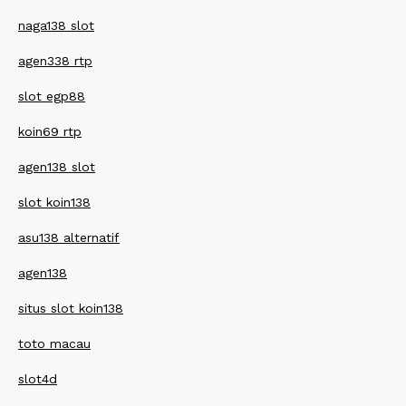
naga138 slot
agen338 rtp
slot egp88
koin69 rtp
agen138 slot
slot koin138
asu138 alternatif
agen138
situs slot koin138
toto macau
slot4d