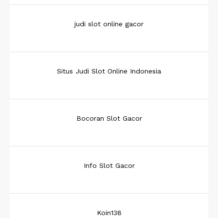
judi slot online gacor
Situs Judi Slot Online Indonesia
Bocoran Slot Gacor
Info Slot Gacor
Koin138