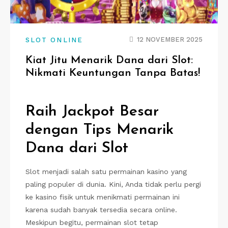
12 NOVEMBER 2025
SLOT ONLINE
Kiat Jitu Menarik Dana dari Slot:
Nikmati Keuntungan Tanpa Batas!
Raih Jackpot Besar
dengan Tips Menarik
Dana dari Slot
Slot menjadi salah satu permainan kasino yang
paling populer di dunia. Kini, Anda tidak perlu pergi
ke kasino fisik untuk menikmati permainan ini
karena sudah banyak tersedia secara online.
Meskipun begitu, permainan slot tetap