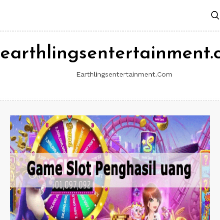
Skip
to
content
earthlingsentertainment
Earthlingsentertainment.com