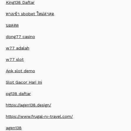
King138 Daftar
ทางเข้า sbobet ใหม่ล่าสุด
บอลสด
dong77 casino
w77 adalah
w77 slot
Apk slot demo
Slot Gacor Hari Ini
pg138 daftar
https://agen138.design/
https://www.frugal-rv-travel.com/
agen138