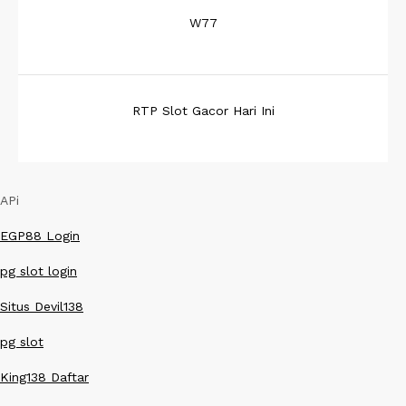
W77
RTP Slot Gacor Hari Ini
APi
EGP88 Login
pg slot login
Situs Devil138
pg slot
King138 Daftar