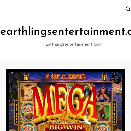
Skip
to
content
earthlingsentertainment
Earthlingsentertainment.com