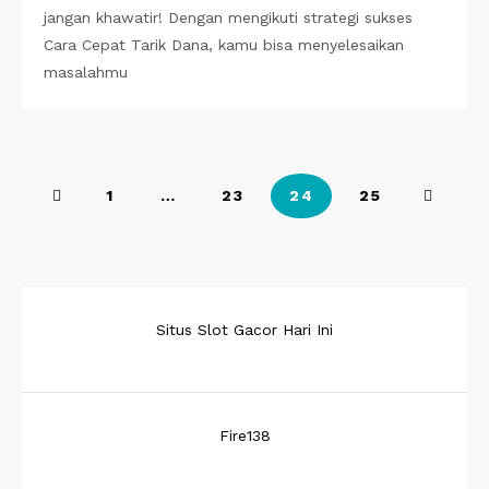
jangan khawatir! Dengan mengikuti strategi sukses
Cara Cepat Tarik Dana, kamu bisa menyelesaikan
masalahmu
P
1
…
23
24
25
a
g
i
Situs Slot Gacor Hari Ini
n
a
s
Fire138
i