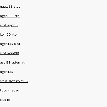
naga138 slot
agen338 rtp
slot egp88
koin69 rtp
agen138 slot
slot koin138
asu138 alternatif
agen138
situs slot koin138
toto macau
slot4d