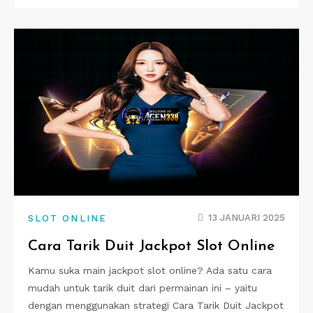
13 JANUARI 2025
SLOT ONLINE
Cara Tarik Duit Jackpot Slot Online
Kamu suka main jackpot slot online? Ada satu cara
mudah untuk tarik duit dari permainan ini – yaitu
dengan menggunakan strategi Cara Tarik Duit Jackpot