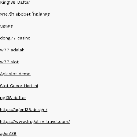
King138 Daftar
ทางเข้า sbobet ใหม่ล่าสุด
บอลสด
dong77 casino
w77 adalah
w77 slot
Apk slot demo
Slot Gacor Hari Ini
pg138 daftar
https://agen138.design/
https://www.frugal-rv-travel.com/
agen138