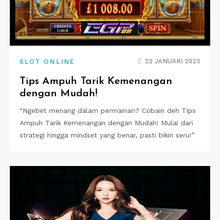
22 JANUARI 2025
SLOT ONLINE
Tips Ampuh Tarik Kemenangan
dengan Mudah!
“Ngebet menang dalam permainan? Cobain deh Tips
Ampuh Tarik Kemenangan dengan Mudah! Mulai dari
strategi hingga mindset yang benar, pasti bikin seru!”