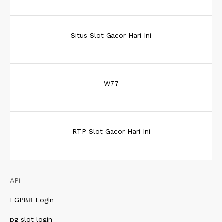
Situs Slot Gacor Hari Ini
W77
RTP Slot Gacor Hari Ini
APi
EGP88 Login
pg slot login