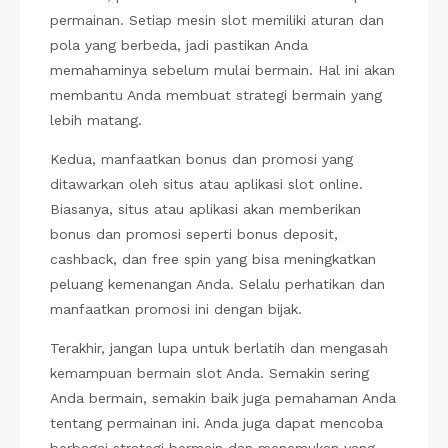
permainan. Setiap mesin slot memiliki aturan dan
pola yang berbeda, jadi pastikan Anda
memahaminya sebelum mulai bermain. Hal ini akan
membantu Anda membuat strategi bermain yang
lebih matang.
Kedua, manfaatkan bonus dan promosi yang
ditawarkan oleh situs atau aplikasi slot online.
Biasanya, situs atau aplikasi akan memberikan
bonus dan promosi seperti bonus deposit,
cashback, dan free spin yang bisa meningkatkan
peluang kemenangan Anda. Selalu perhatikan dan
manfaatkan promosi ini dengan bijak.
Terakhir, jangan lupa untuk berlatih dan mengasah
kemampuan bermain slot Anda. Semakin sering
Anda bermain, semakin baik juga pemahaman Anda
tentang permainan ini. Anda juga dapat mencoba