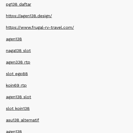
pg138 daftar
https://agen138.design/
https://www.frugal-rv-travel.com/
agen138
naga138 slot
agen338 rtp
slot egp88
koin69 rtp
agen138 slot
slot koin138
asu138 alternatif
agen138