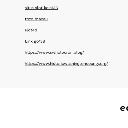
situs slot koin138
toto macau
slot4d
Link go138
https://www.swholocron.blog/
https://www.historicwashingtoncounty.org/
e