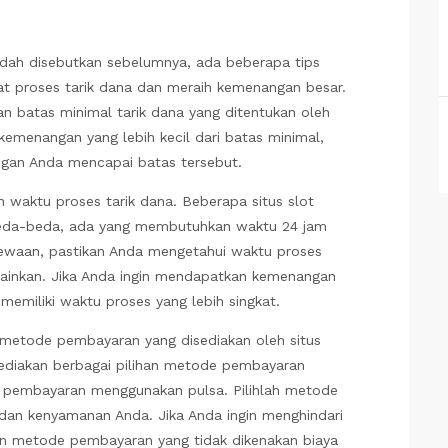
udah disebutkan sebelumnya, ada beberapa tips
t proses tarik dana dan meraih kemenangan besar.
n batas minimal tarik dana yang ditentukan oleh
 kemenangan yang lebih kecil dari batas minimal,
gan Anda mencapai batas tersebut.
n waktu proses tarik dana. Beberapa situs slot
beda-beda, ada yang membutuhkan waktu 24 jam
ecewaan, pastikan Anda mengetahui waktu proses
 mainkan. Jika Anda ingin mendapatkan kemenangan
 memiliki waktu proses yang lebih singkat.
 metode pembayaran yang disediakan oleh situs
nyediakan berbagai pilihan metode pembayaran
an pembayaran menggunakan pulsa. Pilihlah metode
an kenyamanan Anda. Jika Anda ingin menghindari
n metode pembayaran yang tidak dikenakan biaya