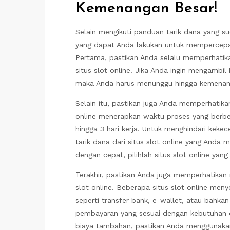
Kemenangan Besar!
Selain mengikuti panduan tarik dana yang s
yang dapat Anda lakukan untuk mempercepa
Pertama, pastikan Anda selalu memperhatika
situs slot online. Jika Anda ingin mengambil
maka Anda harus menunggu hingga kemenan
Selain itu, pastikan juga Anda memperhatika
online menerapkan waktu proses yang ber
hingga 3 hari kerja. Untuk menghindari kek
tarik dana dari situs slot online yang Anda
dengan cepat, pilihlah situs slot online yang
Terakhir, pastikan Anda juga memperhatikan
slot online. Beberapa situs slot online me
seperti transfer bank, e-wallet, atau bahk
pembayaran yang sesuai dengan kebutuhan d
biaya tambahan, pastikan Anda menggunaka