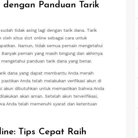
t dengan Panduan Tarik
sudah tidak asing lagi dengan tarik dana. Tarik
 oleh situs slot online sebagai cara untuk
patkan. Namun, tidak semua pemain mengetahui
. Banyak pemain yang masih bingung dan akhirnya
 mengetahui panduan tarik dana yang benar.
tarik dana yang dapat membantu Anda meraih
stikan Anda telah melakukan verifikasi akun di
ikasi akun dibutuhkan untuk memastikan bahwa Anda
ilakukan akan aman. Setelah akun terverifikasi,
wa Anda telah memenuhi syarat dan ketentuan
line: Tips Cepat Raih