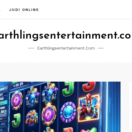
A
JUDI ONLINE
arthlingsentertainment.c
Earthlingsentertainment.com