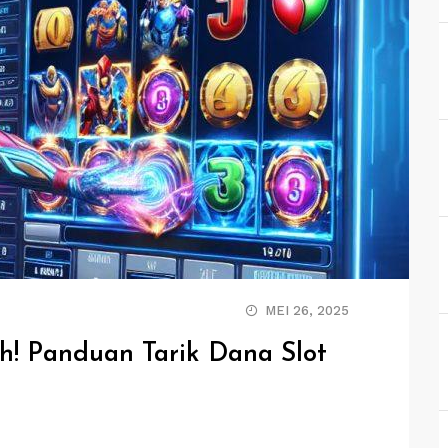
MEI 26, 2025
 Panduan Tarik Dana Slot