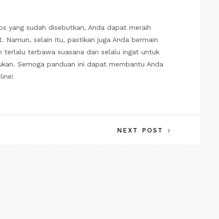
ips yang sudah disebutkan, Anda dapat meraih
Namun, selain itu, pastikan juga Anda bermain
 terlalu terbawa suasana dan selalu ingat untuk
tukan. Semoga panduan ini dapat membantu Anda
ine!
NEXT POST