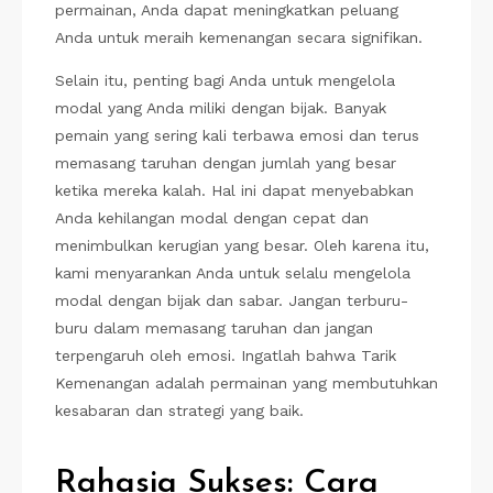
permainan, Anda dapat meningkatkan peluang
Anda untuk meraih kemenangan secara signifikan.
Selain itu, penting bagi Anda untuk mengelola
modal yang Anda miliki dengan bijak. Banyak
pemain yang sering kali terbawa emosi dan terus
memasang taruhan dengan jumlah yang besar
ketika mereka kalah. Hal ini dapat menyebabkan
Anda kehilangan modal dengan cepat dan
menimbulkan kerugian yang besar. Oleh karena itu,
kami menyarankan Anda untuk selalu mengelola
modal dengan bijak dan sabar. Jangan terburu-
buru dalam memasang taruhan dan jangan
terpengaruh oleh emosi. Ingatlah bahwa Tarik
Kemenangan adalah permainan yang membutuhkan
kesabaran dan strategi yang baik.
Rahasia Sukses: Cara