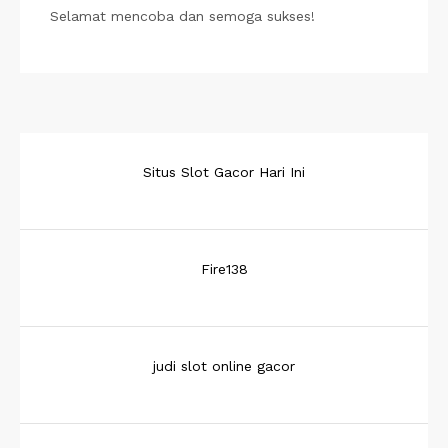
Selamat mencoba dan semoga sukses!
Situs Slot Gacor Hari Ini
Fire138
judi slot online gacor