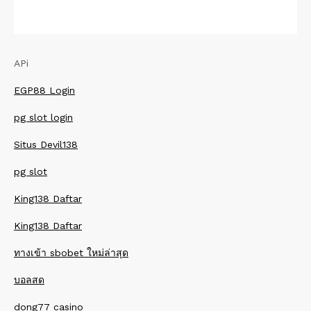
APi
EGP88 Login
pg slot login
Situs Devil138
pg slot
King138 Daftar
King138 Daftar
ทางเข้า sbobet ใหม่ล่าสุด
บอลสด
dong77 casino