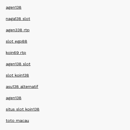
agen138
naga138 slot
agen338 rtp
slot egp88
koin69 rtp
agen138 slot
slot koin138
asu138 alternatif
agen138
situs slot koin138
toto macau