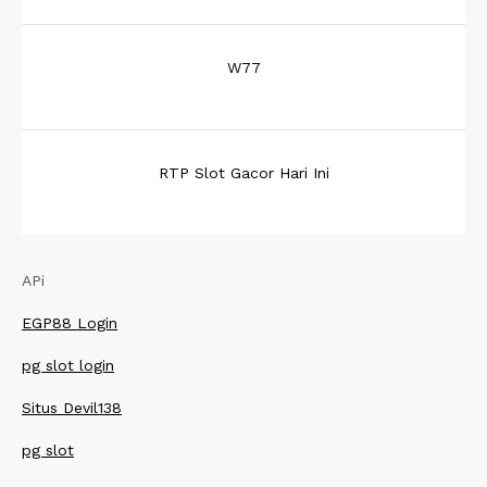
W77
RTP Slot Gacor Hari Ini
APi
EGP88 Login
pg slot login
Situs Devil138
pg slot