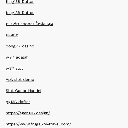
King138 Daftar
King138 Daftar
ทางเข้า sbobet ใหม่ล่าสุด
บอลสด
dong77 casino
w77 adalah
w77 slot
Apk slot demo
Slot Gacor Hari Ini
pg138 daftar
https://agen138.design/
https://www.frugal-rv-travel.com/