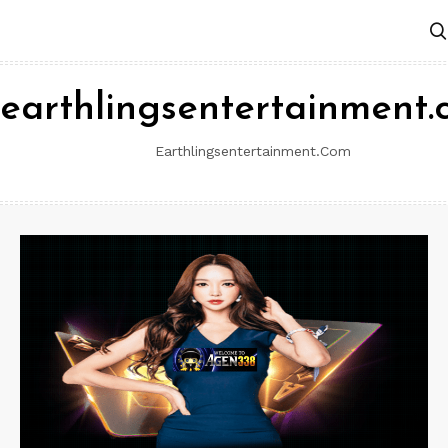
Skip
to
content
earthlingsentertainment
Earthlingsentertainment.com