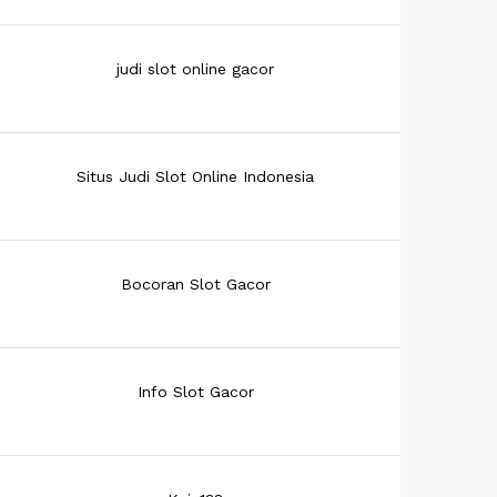
judi slot online gacor
Situs Judi Slot Online Indonesia
Bocoran Slot Gacor
Info Slot Gacor