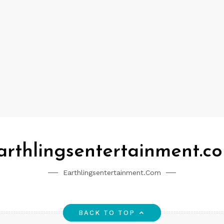
arthlingsentertainment.c
Earthlingsentertainment.com
BACK TO TOP