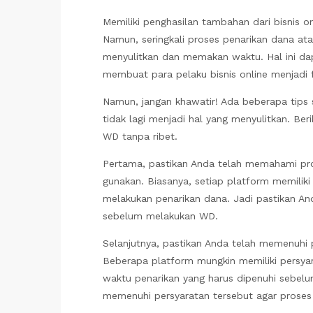
Memiliki penghasilan tambahan dari bisnis o
Namun, seringkali proses penarikan dana ata
menyulitkan dan memakan waktu. Hal ini d
membuat para pelaku bisnis online menjadi f
Namun, jangan khawatir! Ada beberapa tips
tidak lagi menjadi hal yang menyulitkan. Be
WD tanpa ribet.
Pertama, pastikan Anda telah memahami pro
gunakan. Biasanya, setiap platform memilik
melakukan penarikan dana. Jadi pastikan 
sebelum melakukan WD.
Selanjutnya, pastikan Anda telah memenuhi 
Beberapa platform mungkin memiliki persya
waktu penarikan yang harus dipenuhi sebel
memenuhi persyaratan tersebut agar proses