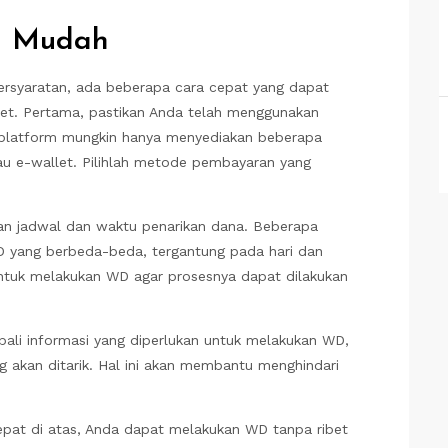
g Mudah
syaratan, ada beberapa cara cepat yang dapat
et. Pertama, pastikan Anda telah menggunakan
platform mungkin hanya menyediakan beberapa
tau e-wallet. Pilihlah metode pembayaran yang
kan jadwal dan waktu penarikan dana. Beberapa
D yang berbeda-beda, tergantung pada hari dan
 untuk melakukan WD agar prosesnya dapat dilakukan
bali informasi yang diperlukan untuk melakukan WD,
g akan ditarik. Hal ini akan membantu menghindari
epat di atas, Anda dapat melakukan WD tanpa ribet