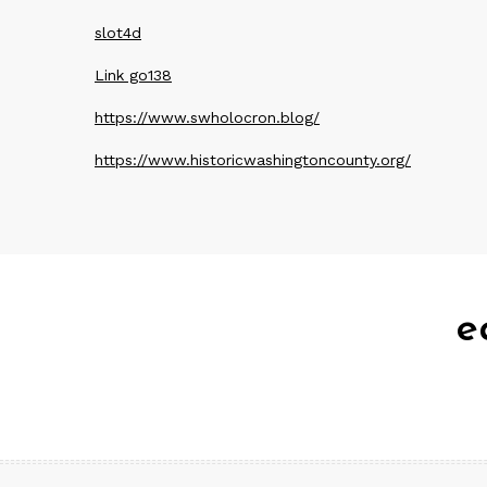
slot4d
Link go138
https://www.swholocron.blog/
https://www.historicwashingtoncounty.org/
e