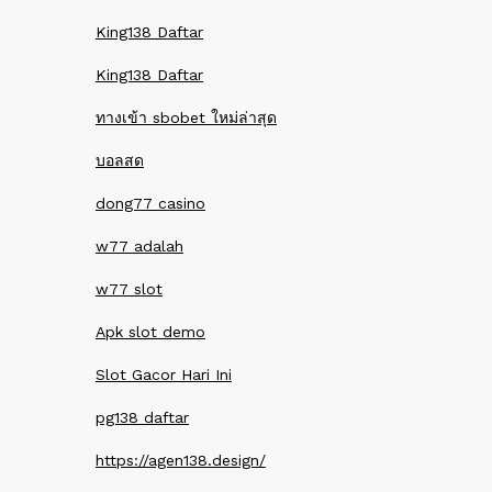
King138 Daftar
King138 Daftar
ทางเข้า sbobet ใหม่ล่าสุด
บอลสด
dong77 casino
w77 adalah
w77 slot
Apk slot demo
Slot Gacor Hari Ini
pg138 daftar
https://agen138.design/