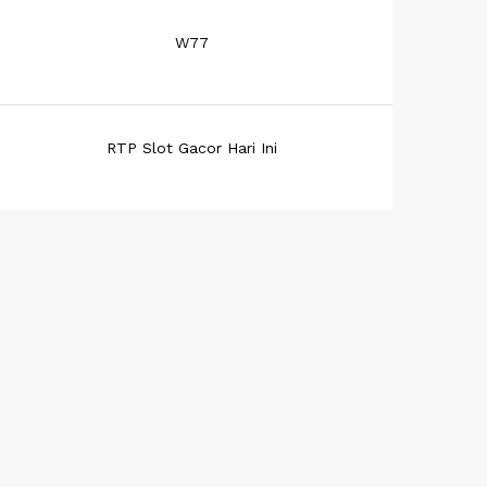
W77
RTP Slot Gacor Hari Ini