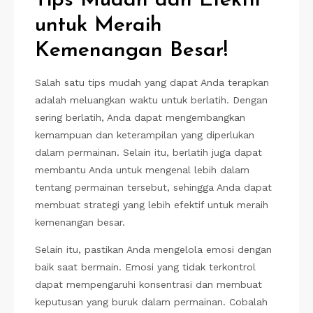
Tips Mudah dan Efektif
untuk Meraih
Kemenangan Besar!
Salah satu tips mudah yang dapat Anda terapkan
adalah meluangkan waktu untuk berlatih. Dengan
sering berlatih, Anda dapat mengembangkan
kemampuan dan keterampilan yang diperlukan
dalam permainan. Selain itu, berlatih juga dapat
membantu Anda untuk mengenal lebih dalam
tentang permainan tersebut, sehingga Anda dapat
membuat strategi yang lebih efektif untuk meraih
kemenangan besar.
Selain itu, pastikan Anda mengelola emosi dengan
baik saat bermain. Emosi yang tidak terkontrol
dapat mempengaruhi konsentrasi dan membuat
keputusan yang buruk dalam permainan. Cobalah