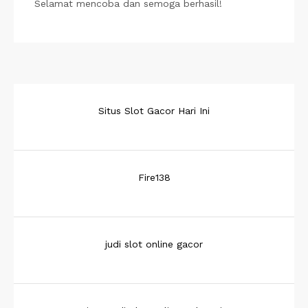
Selamat mencoba dan semoga berhasil!
Situs Slot Gacor Hari Ini
Fire138
judi slot online gacor