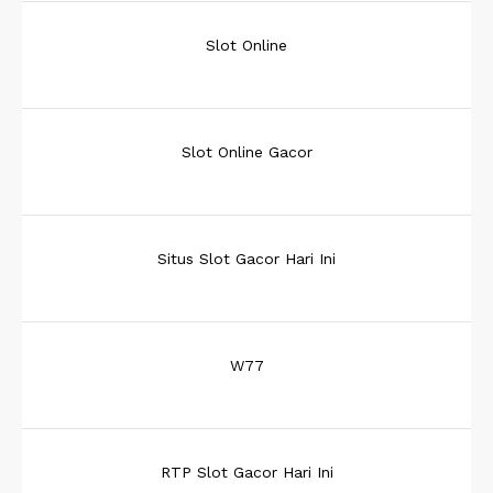
Slot Online
Slot Online Gacor
Situs Slot Gacor Hari Ini
W77
RTP Slot Gacor Hari Ini