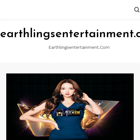
Skip
to
content
earthlingsentertainment
Earthlingsentertainment.com