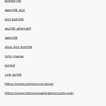
koin69 rtp
agen138 slot
slot koin138
asu138 alternatif
agen138
situs slot koin138
toto macau
slot4d
Link go138
https://www.swholocron.blog/
https://www.historicwashingtoncounty.org/