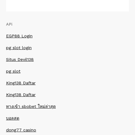
APi
EGP88 Login
pg slot login
Situs Devil138
pg slot
King138 Daftar
King138 Daftar
ทางเข้า sbobet ใหม่ล่าสุด
บอลสด
dong77 casino