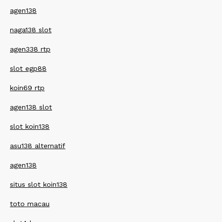
agen138
naga138 slot
agen338 rtp
slot egp88
koin69 rtp
agen138 slot
slot koin138
asu138 alternatif
agen138
situs slot koin138
toto macau