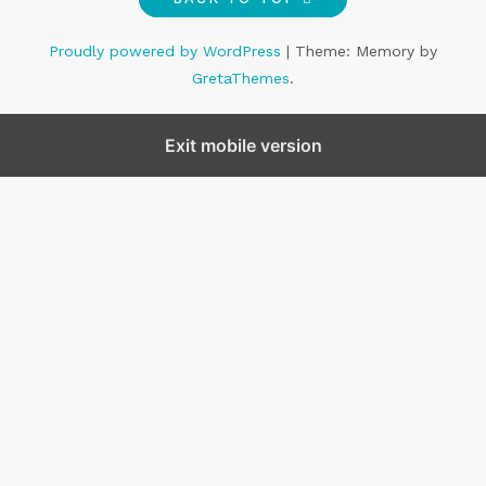
Proudly powered by WordPress
|
Theme: Memory by
GretaThemes
.
Exit mobile version