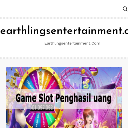
Skip
to
content
earthlingsentertainment
Earthlingsentertainment.com