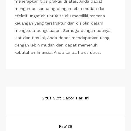
menerapkan tips praktis di atas, Anda dapat
mengumpulkan uang dengan lebih mudah dan
efektif. Ingatlah untuk selalu memiliki rencana
keuangan yang terstruktur dan disiplin dalam
mengelola pengeluaran. Semoga dengan adanya
kiat dan tips ini, Anda dapat mendapatkan uang
dengan lebih mudah dan dapat memenuhi
kebutuhan finansial Anda tanpa harus stres.
Situs Slot Gacor Hari Ini
Fire138