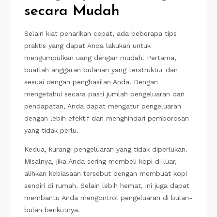
secara Mudah
Selain kiat penarikan cepat, ada beberapa tips
praktis yang dapat Anda lakukan untuk
mengumpulkan uang dengan mudah. Pertama,
buatlah anggaran bulanan yang terstruktur dan
sesuai dengan penghasilan Anda. Dengan
mengetahui secara pasti jumlah pengeluaran dan
pendapatan, Anda dapat mengatur pengeluaran
dengan lebih efektif dan menghindari pemborosan
yang tidak perlu.
Kedua, kurangi pengeluaran yang tidak diperlukan.
Misalnya, jika Anda sering membeli kopi di luar,
alihkan kebiasaan tersebut dengan membuat kopi
sendiri di rumah. Selain lebih hemat, ini juga dapat
membantu Anda mengontrol pengeluaran di bulan-
bulan berikutnya.