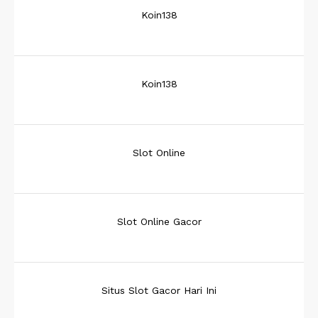
Koin138
Koin138
Slot Online
Slot Online Gacor
Situs Slot Gacor Hari Ini